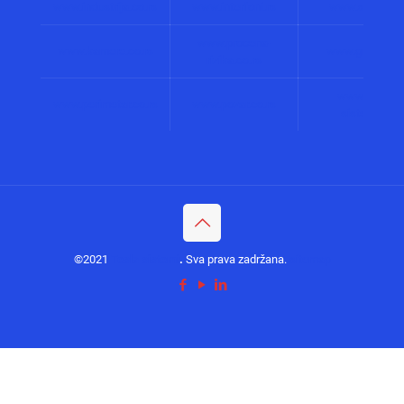
www.industrija.co.rs
www.interfoni.rs
www.sirene.co
www.procena-
www.kamere.co.rs
www.gradnja.co
rizika.co.rs
www.bolnicki
www.perimetar.co.rs
www.pozar.co.rs
sistemi.co.r
©2021
Tesla sistemi
.
Sva prava zadržana.
sitemap