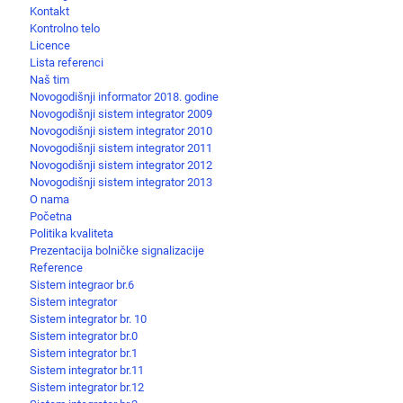
Kontakt
Kontrolno telo
Licence
Lista referenci
Naš tim
Novogodišnji informator 2018. godine
Novogodišnji sistem integrator 2009
Novogodišnji sistem integrator 2010
Novogodišnji sistem integrator 2011
Novogodišnji sistem integrator 2012
Novogodišnji sistem integrator 2013
O nama
Početna
Politika kvaliteta
Prezentacija bolničke signalizacije
Reference
Sistem integraor br.6
Sistem integrator
Sistem integrator br. 10
Sistem integrator br.0
Sistem integrator br.1
Sistem integrator br.11
Sistem integrator br.12