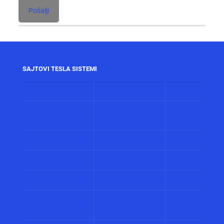
SAJTOVI TESLA SISTEMI
www.alarmi.rs
www.audio.co.rs
www.automatizacij
www.solarni
www.control.co.rs
www.displeji.co.rs
sistemi.co.r
www.energetika.co.rs
www.preventiva.co.rs
www.merenja.c
www.energija.co.rs
www.faradej.co.rs
www.gromobrani.
www.industrija.co.rs
www.interfoni.rs
www.sirene.co
www.procena-
www.kamere.co.rs
www.gradnja.co
rizika.co.rs