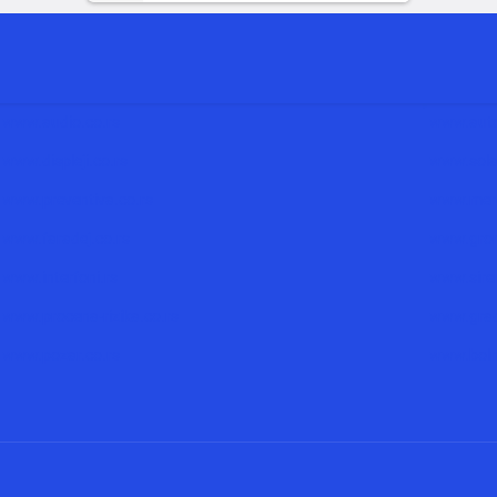
www.audio.co.rs
www.auto
www.displeji.co.rs
www.solar
www.preventiva.co.rs
www.mere
www.faradej.co.rs
www.grom
www.interfoni.rs
www.siren
www.procena-rizika.co.rs
www.grad
www.pozar.co.rs
www.bolni