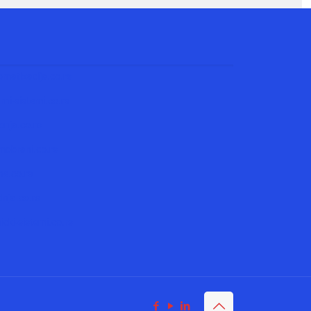
matizacija.co.rs
ni-sistemi.co.rs
nja.co.rs
obrani.co.rs
e.co.rs
nja.co.rs
cki-sistemi.co.rs