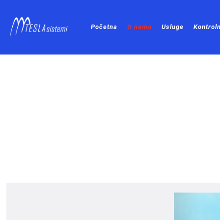
Početna
O nama
Usluge
Kontroln