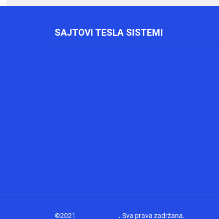
SAJTOVI TESLA SISTEMI
www.alarmi.rs
www.control.co.rs
www.energetika.co.rs
www.energija.co.rs
www.industrija.co.rs
www.kamere.co.rs
www.perimetar.co.rs
©2021
Tesla sistemi
.
Sva prava zadržana.
sitemap