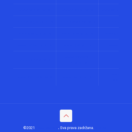
www.control.co.rs
www.displeji.co.rs
www.solarni-siste
www.energetika.co.rs
www.preventiva.co.rs
www.merenja.
www.energija.co.rs
www.faradej.co.rs
www.gromobrani
www.industrija.co.rs
www.interfoni.rs
www.sirene.c
www.procena-
www.kamere.co.rs
www.gradnja.
rizika.co.rs
www.bolnick
www.perimetar.co.rs
www.pozar.co.rs
sistemi.co.
©2021
Tesla sistemi
.
Sva prava zadržana.
sitemap