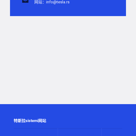
网站：info@tesla.rs
特斯拉sistemi网站
www.alarmi.rs
www.audio.co.rs
www.automatizaci