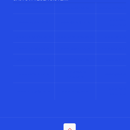
www.alarmi.rs
www.audio.co.rs
www.automatizacij
www.solarni
www.control.co.rs
www.displeji.co.rs
sistemi.co.r
www.energetika.co.rs
www.preventiva.co.rs
www.merenja.c
www.energija.co.rs
www.faradej.co.rs
www.gromobrani.
www.industrija.co.rs
www.interfoni.rs
www.sirene.co
www.procena-
www.kamere.co.rs
www.gradnja.co
rizika.co.rs
www.bolnicki
www.perimetar.co.rs
www.pozar.co.rs
sistemi.co.r