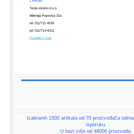
Centrala:
Tesla sistemi d.o.o.
Milentija Popovića 32a
tel: 011/711-4535
tel: 011/714-8311
Pošaljite e-mail
Izabranih 1500 artikala od 70 proizvođača odm
isporuku.
U bazi više od 48000 proizvoda.