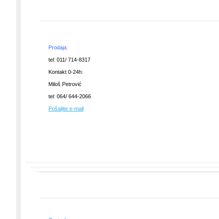
Prodaja:
tel: 011/ 714-8317
Kontakt 0-24h:
Miloš Petrović
tel: 064/ 644-2066
Pošaljite e-mail