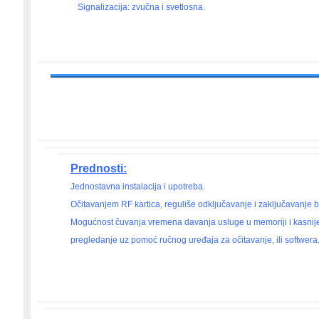
Signalizacija: zvučna i svetlosna.
Prednosti:
Jednostavna instalacija i upotreba.
Očitavanjem RF kartica, reguliše odključavanje i zaključavanje 
Mogućnost čuvanja vremena davanja usluge u memoriji i kasnije
pregledanje uz pomoć ručnog uređaja za očitavanje, ili softwera