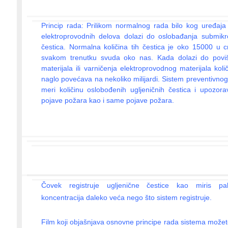
Princip rada: Prilikom normalnog rada bilo kog uređaja
elektroprovodnih delova dolazi do oslobađanja submikro
čestica. Normalna količina tih čestica je oko 15000 u 
svakom trenutku svuda oko nas. Kada dolazi do povi
materijala ili varničenja elektroprovodnog materijala koli
naglo povećava na nekoliko milijardi. Sistem preventivnog
meri količinu oslobođenih ugljeničnih čestica i upozo
pojave požara kao i same pojave požara.
Čovek registruje ugljenične čestice kao miris pa
koncentracija daleko veća nego što sistem registruje.
Film koji objašnjava osnovne principe rada sistema možet