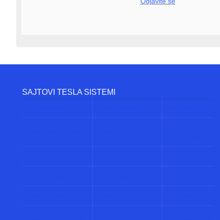
Odjavite se
SAJTOVI TESLA SISTEMI
www.alarmi.rs
www.audio.co.rs
www.automatizacij
www.solarni
www.control.co.rs
www.displeji.co.rs
sistemi.co.r
www.energetika.co.rs
www.preventiva.co.rs
www.merenja.c
www.energija.co.rs
www.faradej.co.rs
www.gromobrani.
www.industrija.co.rs
www.interfoni.rs
www.sirene.co
www.procena-
www.kamere.co.rs
www.gradnja.co