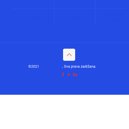
rizika.co.rs
www.bolnicki
www.perimetar.co.rs
www.pozar.co.rs
sistemi.co.r
©2021
Tesla sistemi
.
Sva prava zadržana.
sitemap