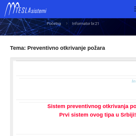
Informator br.21
Početna
Informator br.21
Tema: Preventivno otkrivanje požara
I
Sistem preventivnog otkrivanja p
Prvi sistem ovog tipa u Srbiji!