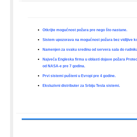
Otkrijte mogućnost požara pre nego što nastane.
Sistem upozorava na mogućnost požara bez vidljive ko
Namenjen za svaku sredinu od servera sala do rudnika
Najveća Engleska firma u oblasti dojave požara Protec 
od NASA-e pre 7 godina.
Prvi sistemi pušteni u Evropi pre 4 godine.
Eksluzivni distributer za Srbiju Tesla sistemi.