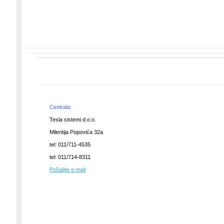
Centrala:
Tesla sistemi d.o.o.
Milentija Popovića 32a
tel: 011/711-4535
tel: 011/714-8311
Pošaljite e-mail