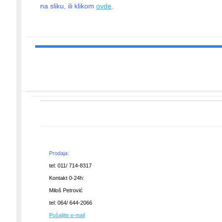
na sliku, ili klikom
ovde
.
Prodaja:
tel: 011/ 714-8317
Kontakt 0-24h:
Miloš Petrović
tel: 064/ 644-2066
Pošaljite e-mail