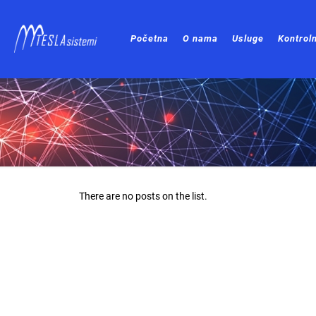
Početna
O nama
Usluge
Kontroln
There are no posts on the list.