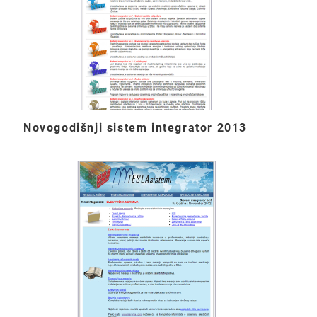
Novogodišnji sistem integrator 2013