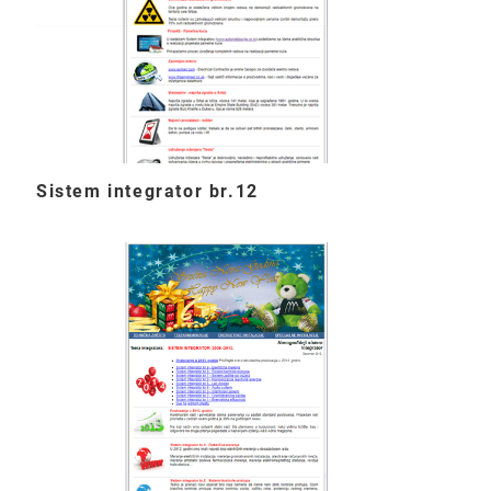
Sistem integrator br.12