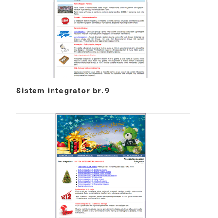
Sistem integrator br.9