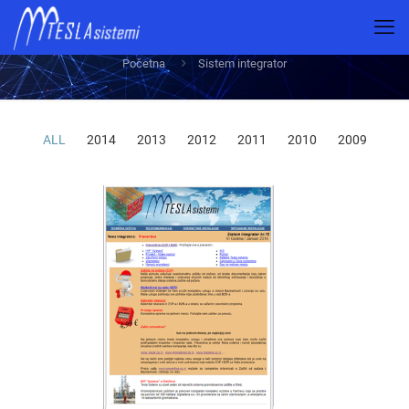
Sistem integrator
Početna
Sistem integrator
ALL
2014
2013
2012
2011
2010
2009