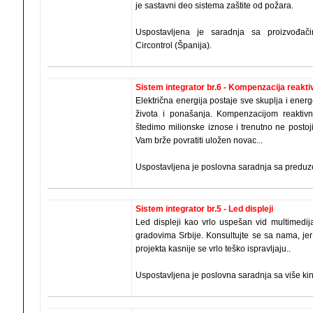
je sastavni deo sistema zaštite od požara.
Uspostavljena je saradnja sa proizvođač
Circontrol (Španija).
Sistem integrator br.6 - Kompenzacija reakti
Električna energija postaje sve skuplja i ene
života i ponašanja. Kompenzacijom reaktivn
štedimo milionske iznose i trenutno ne postoji
Vam brže povratiti uložen novac...
Uspostavljena je poslovna saradnja sa preduzeć
Sistem integrator br.5 - Led displeji
Led displeji kao vrlo uspešan vid multimedij
gradovima Srbije. Konsultujte se sa nama, jer
projekta kasnije se vrlo teško ispravljaju..
Uspostavljena je poslovna saradnja sa više ki