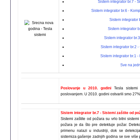
Sistem integrator br.7 - 
Sistem integrator br.6 - Kom
Sistem integrator b
Sistem integrator b
Sistem integrator br.3
Sistem integrator br.2 
Sistem integrator br.1 
Sve na jed
Poslovanje u 2010. godini
Tesla sistemi 
poslovanjem. U 2010. godini ostvarili smo 27
Sistem integrator br.7 - Sistemi zaštite od po
Sistemi zaštite od požara su vrlo bitni siste
požara je da što pre detektuje požar. Detekc
primenu nalazi u industriji, dok se detekci
sistemiza gašenje zadnjih godina se sve više p