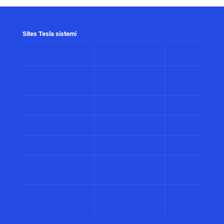
Sites Tesla sistemi
www.alarmi.rs
www.audio.co.rs
www.automatizacij
www.solarni
www.control.co.rs
www.displeji.co.rs
sistemi.co.r
www.energetika.co.rs
www.preventiva.co.rs
www.merenja.c
www.energija.co.rs
www.faradej.co.rs
www.gromobrani.
www.industrija.co.rs
www.interfoni.rs
www.sirene.co
www.procena-
www.kamere.co.rs
www.gradnja.co
rizika.co.rs
www.bolnicki
www.perimetar.co.rs
www.pozar.co.rs
sistemi.co.r