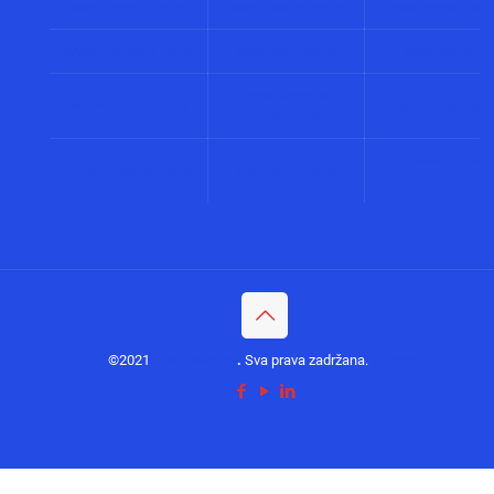
www.energija.co.rs
www.faradej.co.rs
www.gromobrani.
www.industrija.co.rs
www.interfoni.rs
www.sirene.co
www.procena-
www.kamere.co.rs
www.gradnja.co
rizika.co.rs
www.bolnicki
www.perimetar.co.rs
www.pozar.co.rs
sistemi.co.r
©2021
Tesla sistemi
.
Sva prava zadržana.
sitemap