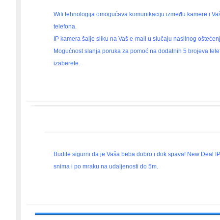
Wifi tehnologija omogućava komunikaciju između kamere i V
telefona.
IP kamera šalje sliku na Vaš e-mail u slučaju nasilnog ošteće
Mogućnost slanja poruka za pomoć na dodatnih 5 brojeva tele
izaberete.
Budite sigurni da je Vaša beba dobro i dok spava! New Deal 
snima i po mraku na udaljenosti do 5m.