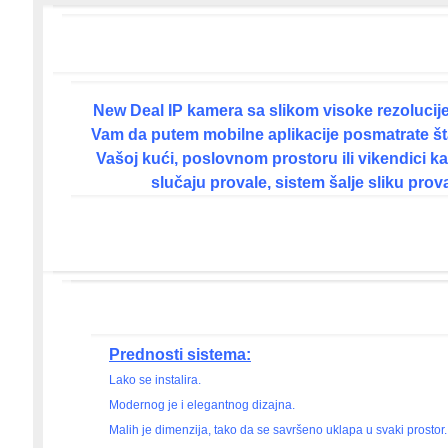
New Deal IP kamera sa slikom visoke rezoluci
Vam da putem mobilne aplikacije posmatrate št
Vašoj kući, poslovnom prostoru ili vikendici ka
slučaju provale, sistem šalje sliku prova
Prednosti sistema:
Lako se instalira.
Modernog je i elegantnog dizajna.
Malih je dimenzija, tako da se savršeno uklapa u svaki prostor.