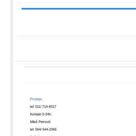
Prodaja:
tel: 011/ 714-8317
Kontakt 0-24h:
Miloš Petrović
tel: 064/ 644-2066