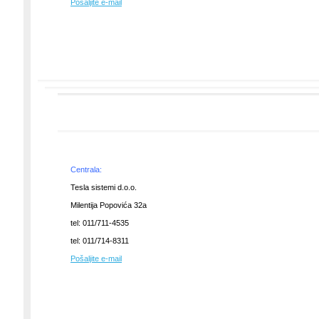
Pošaljite e-mail
Centrala:
Tesla sistemi d.o.o.
Milentija Popovića 32a
tel: 011/711-4535
tel: 011/714-8311
Pošaljite e-mail