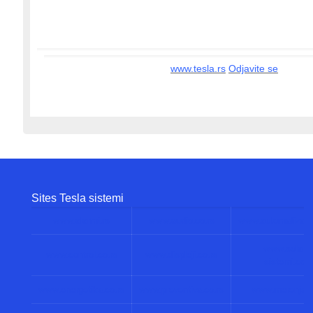
www.tesla.rs
Odjavite se
Sites Tesla sistemi
www.alarmi.rs
www.audio.co.rs
www.automatizacij
www.solarni
www.control.co.rs
www.displeji.co.rs
sistemi.co.r
www.energetika.co.rs
www.preventiva.co.rs
www.merenja.c