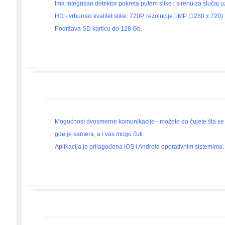
Ima integrisan detektor pokreta putem slike i sirenu za slučaj 
HD - vrhunski kvalitet slike: 720P, rezolucije 1MP (1280 x 720)
Podržava SD karticu do 128 Gb.
Mogućnost dvosmerne komunikacije - možete da čujete šta se pr
gde je kamera, a i vas mogu čuti.
Aplikacija je prilagođena iOS i Android operativnim sistemima.