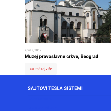
april 7, 2012
Muzej pravoslavne crkve, Beograd
Pročitaj više
SAJTOVI TESLA SISTEMI
www.alarmi.rs
www.control.co.rs