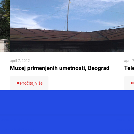
april 7, 2012
april 
Muzej primenjenih umetnosti, Beograd
Tel
Pročitaj više
www.audio.co.rs
www.auto
www.displeji.co.rs
www.solar