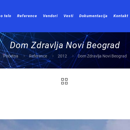
o telo
Reference
Vendori
Vesti
Dokumentacija
Kontakt
Dom Zdravlja Novi Beograd
Početna
Reference
2012
Dom Zdravlja Novi Beograd