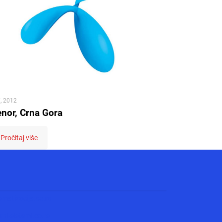
7, 2012
enor, Crna Gora
Pročitaj više
matizacija.co.rs
ni-sistemi.co.rs