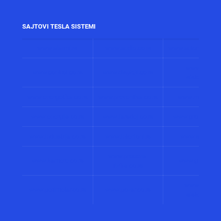
SAJTOVI TESLA SISTEMI
www.alarmi.rs
www.audio.co.rs
www.automatizacij
www.solarni
www.control.co.rs
www.displeji.co.rs
sistemi.co.r
www.energetika.co.rs
www.preventiva.co.rs
www.merenja.c
www.energija.co.rs
www.faradej.co.rs
www.gromobrani.
www.industrija.co.rs
www.interfoni.rs
www.sirene.co
www.procena-
www.kamere.co.rs
www.gradnja.co
rizika.co.rs
www.bolnicki
www.perimetar.co.rs
www.pozar.co.rs
sistemi.co.r