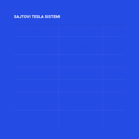
SAJTOVI TESLA SISTEMI
www.alarmi.rs
www.audio.co.rs
www.automatizacij
www.solarni
www.control.co.rs
www.displeji.co.rs
sistemi.co.r
www.energetika.co.rs
www.preventiva.co.rs
www.merenja.c
www.energija.co.rs
www.faradej.co.rs
www.gromobrani.
www.industrija.co.rs
www.interfoni.rs
www.sirene.co
www.procena-
www.kamere.co.rs
www.gradnja.co
rizika.co.rs
www.bolnicki
www.perimetar.co.rs
www.pozar.co.rs
sistemi.co.r