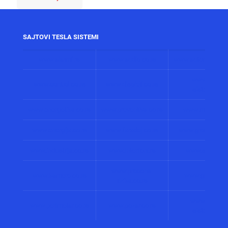
SAJTOVI TESLA SISTEMI
www.alarmi.rs
www.audio.co.rs
www.automatizacij
www.solarni
www.control.co.rs
www.displeji.co.rs
sistemi.co.r
www.energetika.co.rs
www.preventiva.co.rs
www.merenja.c
www.energija.co.rs
www.faradej.co.rs
www.gromobrani.
www.industrija.co.rs
www.interfoni.rs
www.sirene.co
www.procena-
www.kamere.co.rs
www.gradnja.co
rizika.co.rs
www.bolnicki
www.perimetar.co.rs
www.pozar.co.rs
sistemi.co.r