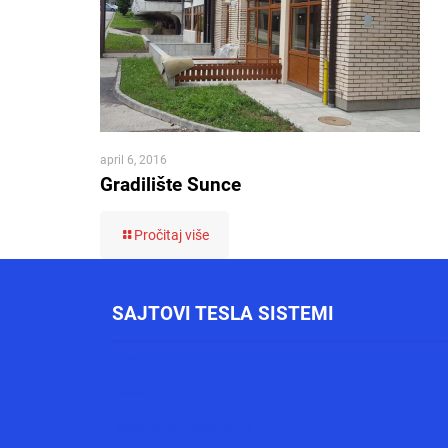
april 6, 2016
Gradilište Sunce
Pročitaj više
SAJTOVI TESLA SISTEMI
www.alarmi.rs
www.control.co.rs
www.energetika.co.rs