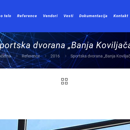
o telo
Reference
Vendori
Vesti
Dokumentacija
Kontakt
portska dvorana „Banja Koviljač
očetna
Reference
2016
Sportska dvorana „Banja Kovilja