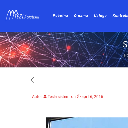
Početna
O nama
Usluge
Kontroln
S
P
Autor
Tesla sistemi
on
april 6, 2016