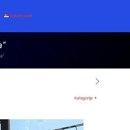
Srpski jezik
a“
ča“
Kategorije