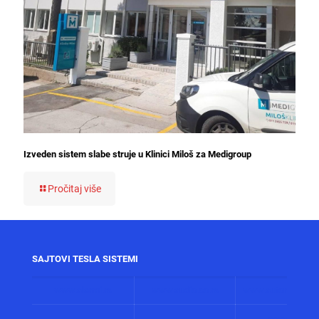
Izveden sistem slabe struje u Klinici Miloš za Medigroup
Pročitaj više
SAJTOVI TESLA SISTEMI
www.alarmi.rs
www.audio.co.rs
www.automatizacij
www.solarni