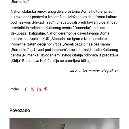
„Rumenka“.
Nakon obilaska renoviranog dela prostorija Doma kulture, prisutni
su razgledali postavku fotografija u izložbenom delu Doma kulture
pod nazivom „Nekad i sad“ i prisustvovali predstavljanju delatnosti
umetničkih radionica Kulturnog centra ”Rumenka” u oblasti
dekupaža i kaligrafije. Nakon ceremonije osveštavanja Doma
kulture, nastupio je KUD „Sloboda“ sa igrama iz beogradske
Posavine, zatim dečiji hor vrtića „Veseli patuljci“ sa pesmama
„Rumenka“ i „U livadi pod jasenom“, kao i dramski studio Kulturnog
centra „Rumenka“ izvođenjem javnog čitanja odlomka iz predstave
„Kirija“ Branislava Nušića, čija će premijera biti u junu.
Izvor: https://www.telegraf.rs/
Podeli
Povezano