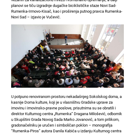
planovi se tiču izgradnje dugačke biciklističke staze Novi Sad-
Rumenka-Irmovo-Kisač, kao i proširenja putnog pravca Rumenka-
Novi Sad – izjavio je Vučević.
U potpuno renoviranom prostoru nekadašnjeg Sokolskog doma, a
kasnije Doma kulture, koji je u vlasništvu Gradske uprave za
imovinu i imovinsko-pravne poslove, prisutnima su se obratili i
direktor Kulturnog centra „Rumenka“ Dragana Milošević, odbornik
u Skupštini Grada Novog Sada Marko Jovanović, a tom prilikom,
gradonačelniku je uručen i simboličan poklon – monografija
“Rumenka-Piros” autora Danila Kabića u izdanju Kulturnog centra