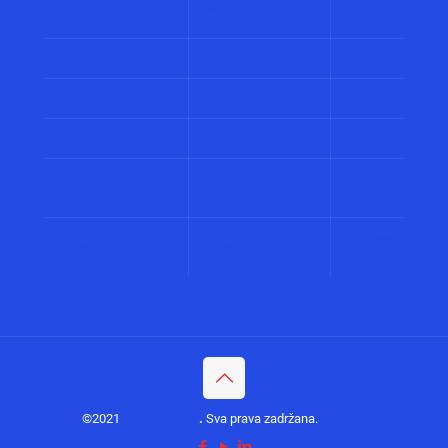
www.control.co.rs
www.displeji.co.rs
sistemi.co.r
www.energetika.co.rs
www.preventiva.co.rs
www.merenja.c
www.energija.co.rs
www.faradej.co.rs
www.gromobrani.
www.industrija.co.rs
www.interfoni.rs
www.sirene.co
www.procena-
www.kamere.co.rs
www.gradnja.co
rizika.co.rs
www.bolnicki
www.perimetar.co.rs
www.pozar.co.rs
sistemi.co.r
©2021
Tesla sistemi
.
Sva prava zadržana.
sitemap