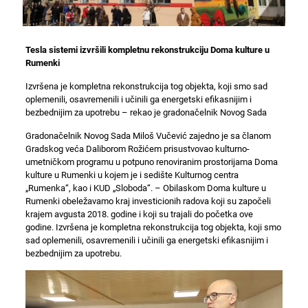
Tesla sistemi izvršili kompletnu rekonstrukciju Doma kulture u
Rumenki
Izvršena je kompletna rekonstrukcija tog objekta, koji smo sad
oplemenili, osavremenili i učinili ga energetski efikasnijim i
bezbednijim za upotrebu – rekao je gradonačelnik Novog Sada
Gradonačelnik Novog Sada Miloš Vučević zajedno je sa članom
Gradskog veća Daliborom Rožićem prisustvovao kulturno-
umetničkom programu u potpuno renoviranim prostorijama Doma
kulture u Rumenki u kojem je i sedište Kulturnog centra
„Rumenka“, kao i KUD „Sloboda“. – Obilaskom Doma kulture u
Rumenki obeležavamo kraj investicionih radova koji su započeli
krajem avgusta 2018. godine i koji su trajali do početka ove
godine. Izvršena je kompletna rekonstrukcija tog objekta, koji smo
sad oplemenili, osavremenili i učinili ga energetski efikasnijim i
bezbednijim za upotrebu.