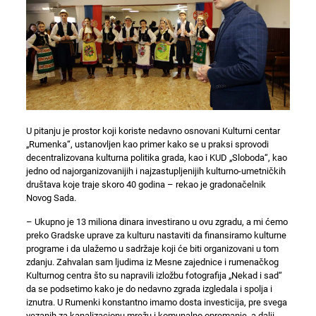
U pitanju je prostor koji koriste nedavno osnovani Kulturni centar
„Rumenka“, ustanovljen kao primer kako se u praksi sprovodi
decentralizovana kulturna politika grada, kao i KUD „Sloboda“, kao
jedno od najorganizovanijih i najzastupljenijih kulturno-umetničkih
društava koje traje skoro 40 godina – rekao je gradonačelnik
Novog Sada.
– Ukupno je 13 miliona dinara investirano u ovu zgradu, a mi ćemo
preko Gradske uprave za kulturu nastaviti da finansiramo kulturne
programe i da ulažemo u sadržaje koji će biti organizovani u tom
zdanju. Zahvalan sam ljudima iz Mesne zajednice i rumenačkog
Kulturnog centra što su napravili izložbu fotografija „Nekad i sad“
da se podsetimo kako je do nedavno zgrada izgledala i spolja i
iznutra. U Rumenki konstantno imamo dosta investicija, pre svega
vezanih za kanalizacionu mrežu i komunalno opremanje, a dalji