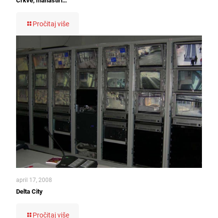
Crkve, manastiri…
Pročitaj više
april 17, 2008
Delta City
Pročitaj više