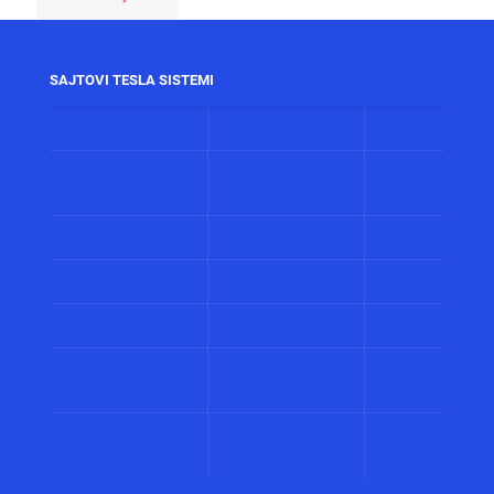
SAJTOVI TESLA SISTEMI
www.alarmi.rs
www.audio.co.rs
www.automatizacij
www.solarni
www.control.co.rs
www.displeji.co.rs
sistemi.co.r
www.energetika.co.rs
www.preventiva.co.rs
www.merenja.c
www.energija.co.rs
www.faradej.co.rs
www.gromobrani.
www.industrija.co.rs
www.interfoni.rs
www.sirene.co
www.procena-
www.kamere.co.rs
www.gradnja.co
rizika.co.rs
www.bolnicki
www.perimetar.co.rs
www.pozar.co.rs
sistemi.co.r