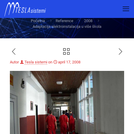
Adaptacija elektroinstalacija u više škola
Početna
Reference
2008
Adaptacija elektroinstalacija u više škola
Autor
Tesla sistemi
on
april 17, 2008