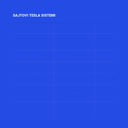
SAJTOVI TESLA SISTEMI
www.alarmi.rs
www.audio.co.rs
www.automatizacij
www.solarni
www.control.co.rs
www.displeji.co.rs
sistemi.co.r
www.energetika.co.rs
www.preventiva.co.rs
www.merenja.c
www.energija.co.rs
www.faradej.co.rs
www.gromobrani.
www.industrija.co.rs
www.interfoni.rs
www.sirene.co
www.procena-
www.kamere.co.rs
www.gradnja.co
rizika.co.rs
www.bolnicki
www.perimetar.co.rs
www.pozar.co.rs
sistemi.co.r