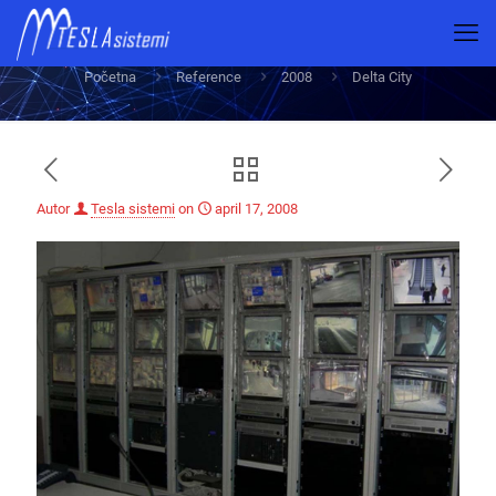
Delta City
Početna
Reference
2008
Delta City
Autor
Tesla sistemi
on
april 17, 2008