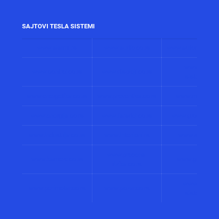
SAJTOVI TESLA SISTEMI
www.alarmi.rs
www.audio.co.rs
www.automatizacij
www.solarni
www.control.co.rs
www.displeji.co.rs
sistemi.co.r
www.energetika.co.rs
www.preventiva.co.rs
www.merenja.c
www.energija.co.rs
www.faradej.co.rs
www.gromobrani.
www.industrija.co.rs
www.interfoni.rs
www.sirene.co
www.procena-
www.kamere.co.rs
www.gradnja.co
rizika.co.rs
www.bolnicki
www.perimetar.co.rs
www.pozar.co.rs
sistemi.co.r