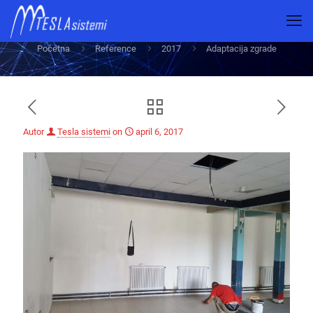
Adaptacija zgrade
Početna
Reference
2017
Adaptacija zgrade
Autor
Tesla sistemi
on
april 6, 2017