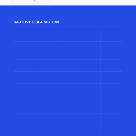
SAJTOVI TESLA SISTEMI
www.alarmi.rs
www.audio.co.rs
www.automatizacij
www.solarni
www.control.co.rs
www.displeji.co.rs
sistemi.co.r
www.energetika.co.rs
www.preventiva.co.rs
www.merenja.c
www.energija.co.rs
www.faradej.co.rs
www.gromobrani.
www.industrija.co.rs
www.interfoni.rs
www.sirene.co
www.procena-
www.kamere.co.rs
www.gradnja.co
rizika.co.rs
www.bolnicki
www.perimetar.co.rs
www.pozar.co.rs
sistemi.co.r