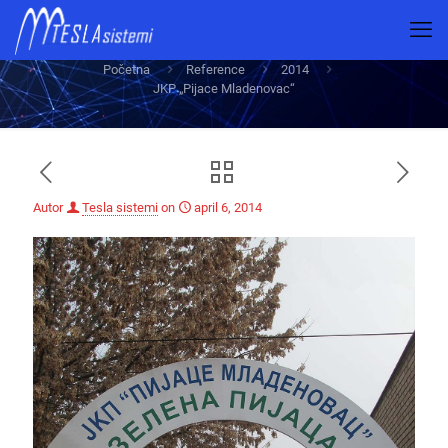
JKP „Pijace Mladenovac“
Početna
Reference
2014
JKP „Pijace Mladenovac“
Autor
Tesla sistemi
on
april 6, 2014