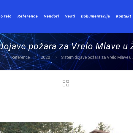
o telo
Reference
Vendori
Vesti
Dokumentacija
Kontakt
dojave požara za Vrelo Mlave u 
a
Reference
2020
Sistem dojave požara za Vrelo Mlave u