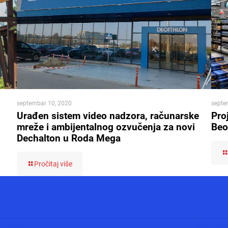
septembar 10, 2020
septe
Urađen sistem video nadzora, računarske
Pro
mreže i ambijentalnog ozvučenja za novi
Beo
Dechalton u Roda Mega
Pročitaj više
www.audio.co.rs
www.auto