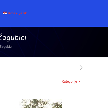
Srpski jezik
Žagubici
 Žagubici
Kategorije