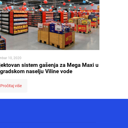
mbar 10, 2020
jektovan sistem gašenja za Mega Maxi u
gradskom naselju Viline vode
Pročitaj više
matizacija.co.rs