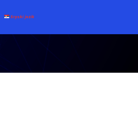
Srpski jezik