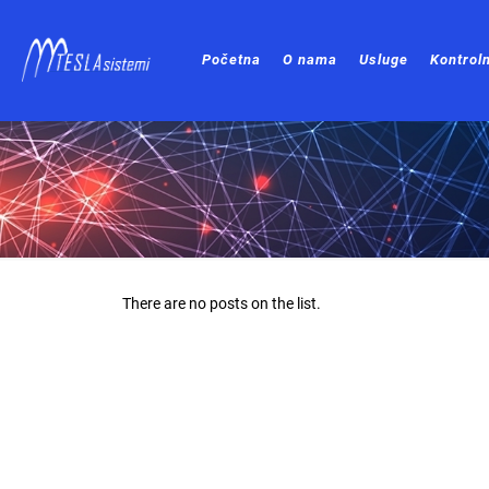
Početna
O nama
Usluge
Kontroln
There are no posts on the list.