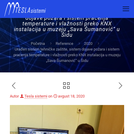
Urađen sistem tehničke zaštite, sistem
dojave požara i sistem praćenja
temperature i vlažnosti preko KNX
instalacija u muzeju „Sava Šumanović“ u
Šidu
Početna
Reference
2020
Urađen sistem tehničke zaštite, sistem dojave požara i sistem
praćenja temperature i vlažnosti preko KNX instalacija u muzeju
„Sava Šumanović“ u Šidu
Autor
Tesla sistemi
on
avgust 18, 2020