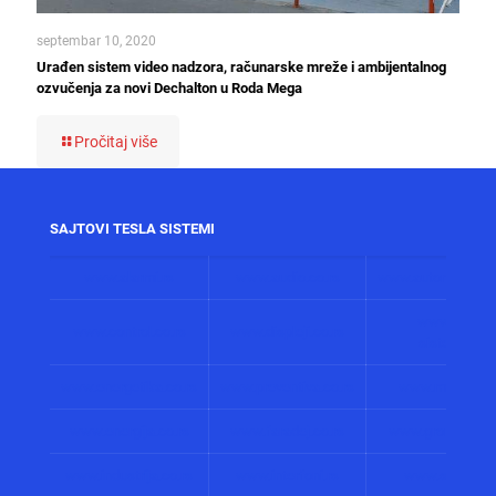
septembar 10, 2020
Urađen sistem video nadzora, računarske mreže i ambijentalnog
ozvučenja za novi Dechalton u Roda Mega
Pročitaj više
SAJTOVI TESLA SISTEMI
www.alarmi.rs
www.audio.co.rs
www.automatizacij
www.solarni
www.control.co.rs
www.displeji.co.rs
sistemi.co.r
www.energetika.co.rs
www.preventiva.co.rs
www.merenja.c
www.energija.co.rs
www.faradej.co.rs
www.gromobrani.
www.industrija.co.rs
www.interfoni.rs
www.sirene.co