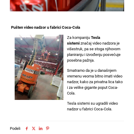
Pušten video nadzor u fabrici Coca-Cola
Za kompaniju
Tesla
sistemi
značaj video nadzora je
višestruk, pa se stoga njihovom
planiranju i izvođenju posvećuje
posebna pažnja.
Smatramo da je u današnjem
vremenu veoma bitno imati video
nadzor, kako za privatna lica tako
i za velike gigante poput Coca-
Cola.
Tesla sistemi su ugradili video
nadzor u fabrici Coca-Cola.
Podeli