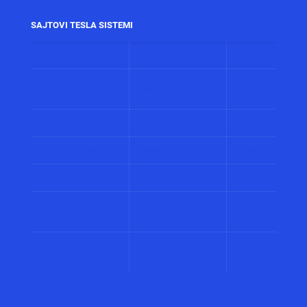
SAJTOVI TESLA SISTEMI
www.alarmi.rs
www.audio.co.rs
www.automatizacij
www.solarni
www.control.co.rs
www.displeji.co.rs
sistemi.co.r
www.energetika.co.rs
www.preventiva.co.rs
www.merenja.c
www.energija.co.rs
www.faradej.co.rs
www.gromobrani.
www.industrija.co.rs
www.interfoni.rs
www.sirene.co
www.procena-
www.kamere.co.rs
www.gradnja.co
rizika.co.rs
www.bolnicki
www.perimetar.co.rs
www.pozar.co.rs
sistemi.co.r